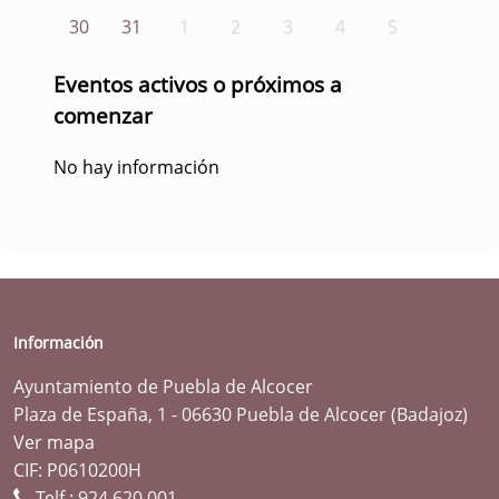
30
31
1
2
3
4
5
Eventos activos o próximos a
comenzar
No hay información
Información
Ayuntamiento de Puebla de Alcocer
Plaza de España, 1 - 06630 Puebla de Alcocer (Badajoz)
Ver mapa
CIF: P0610200H
Telf.:
924 620 001