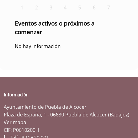
1
2
3
4
5
6
7
Eventos activos o próximos a
comenzar
No hay información
Información
Ayuntamiento de Puebla de Alcocer
Plaza de España, 1 - 06630 Puebla de Alcocer (Badajoz)
Ver mapa
CIF: P0610200H
Telf.:
924 620 001