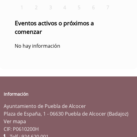
1
2
3
4
5
6
7
Eventos activos o próximos a
comenzar
No hay información
Información
Ayuntamiento de Puebla de Alcocer
Plaza de España, 1 - 06630 Puebla de Alcocer (Badajoz)
Ver mapa
CIF: P0610200H
Telf.:
924 620 001